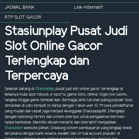
JADWAL BANK
Link-Alternatif
RTP SLOT GACOR
Stasiunplay Pusat Judi
Slot Online Gacor
Terlengkap dan
Terpercaya
Selamat datang di
Stasiunplay
, pusat judi slot online gacor terlengkap di
kelasnya mulai sportsbook, e-sports, game slots, idnlive, togel, live casino,
tangkas hingga game tembak ikan. Berbagai jenis taruhan paling populer bisa
dimainkan di satu tempat ini hanya dengan 1 akun user ID. Proses pendaftaran
yang mudah dan cepat juga menjadi keunggulan Stasiunplay88. Dilengkapi
dengan teknologi terkini dan sistem enkripsi untuk pengalaman bermain
tanpa hambatan. Memiliki desain menarik dan interaktif menjadikan
Stasiunslot
website pilihan. Didukung sistem pembayaran yang lengkap lewat
kerjasama dengan bank swasta, ewallet dan virtual account populer di